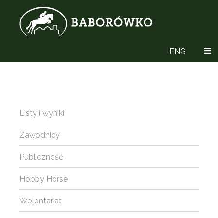
ENG
Listy i wyniki
Zawodnicy
Publiczność
Hobby Horse
Wolontariat