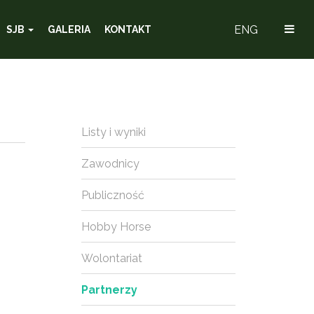
ENG
SJB
GALERIA
KONTAKT
Listy i wyniki
Zawodnicy
Publiczność
Hobby Horse
Wolontariat
Partnerzy