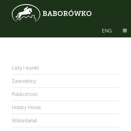
ENG
Listy i wyniki
Zawodnicy
Publiczność
Hobby Horse
Wolontariat