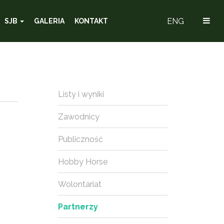
ENG
SJB
GALERIA
KONTAKT
Listy i wyniki
Zawodnicy
Publiczność
Hobby Horse
Wolontariat
Partnerzy