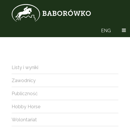
ENG
Listy i wyniki
Zawodnicy
Publiczność
Hobby Horse
Wolontariat