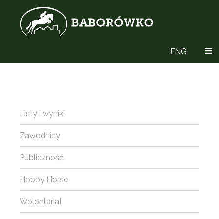
ENG
Listy i wyniki
Zawodnicy
Publiczność
Hobby Horse
Wolontariat