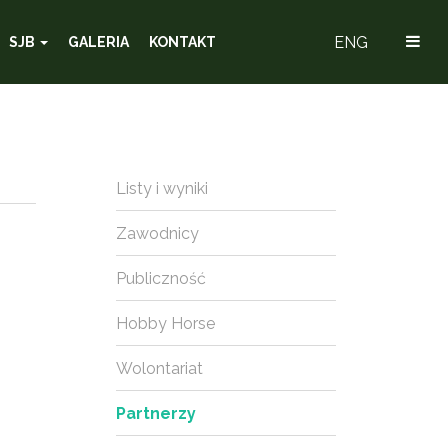
ENG
SJB
GALERIA
KONTAKT
Listy i wyniki
Zawodnicy
Publiczność
Hobby Horse
Wolontariat
Partnerzy