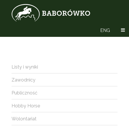
ENG
Listy i wyniki
Zawodnicy
Publiczność
Hobby Horse
Wolontariat