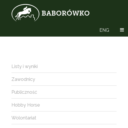
ENG
Listy i wyniki
Zawodnicy
Publiczność
Hobby Horse
Wolontariat