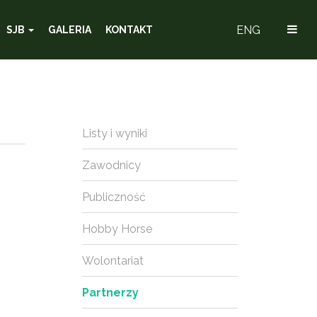
ENG
SJB
GALERIA
KONTAKT
Listy i wyniki
Zawodnicy
Publiczność
Hobby Horse
Wolontariat
Partnerzy