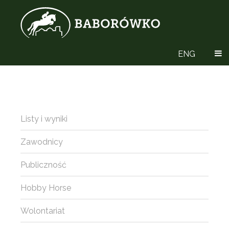
ENG
Listy i wyniki
Zawodnicy
Publiczność
Hobby Horse
Wolontariat