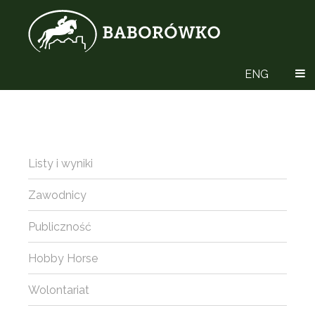
ENG
Listy i wyniki
Zawodnicy
Publiczność
Hobby Horse
Wolontariat