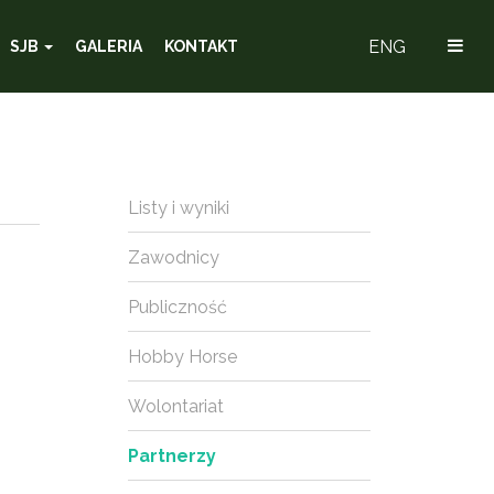
ENG
SJB
GALERIA
KONTAKT
Listy i wyniki
Zawodnicy
Publiczność
Hobby Horse
Wolontariat
Partnerzy