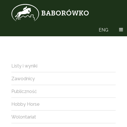
ENG
Listy i wyniki
Zawodnicy
Publiczność
Hobby Horse
Wolontariat