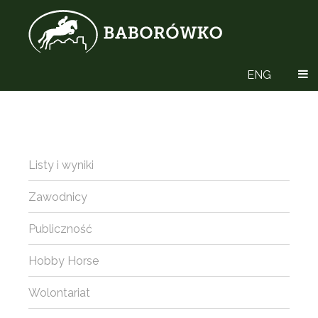
ENG
Listy i wyniki
Zawodnicy
Publiczność
Hobby Horse
Wolontariat