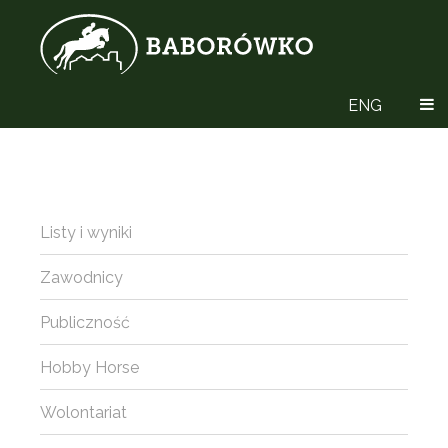
ENG
Listy i wyniki
Zawodnicy
Publiczność
Hobby Horse
Wolontariat