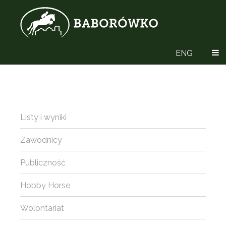
ENG
Listy i wyniki
Zawodnicy
Publiczność
Hobby Horse
Wolontariat