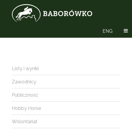
ENG
Listy i wyniki
Zawodnicy
Publiczność
Hobby Horse
Wolontariat