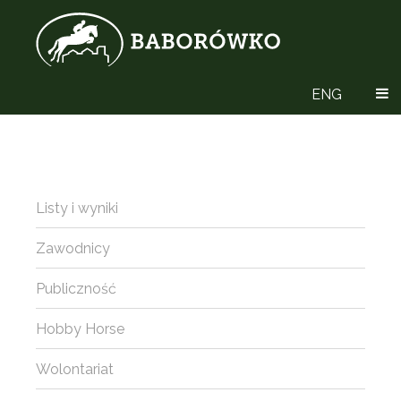
ENG
Listy i wyniki
Zawodnicy
Publiczność
Hobby Horse
Wolontariat