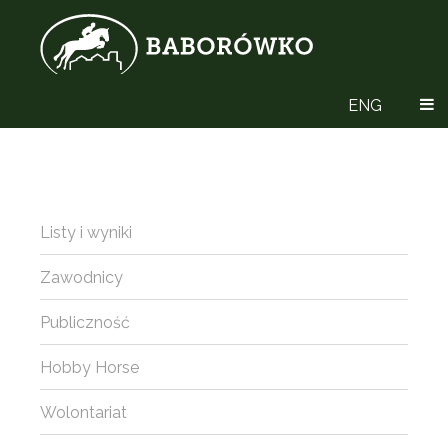
ENG
Listy i wyniki
Zawodnicy
Publiczność
Hobby Horse
Wolontariat