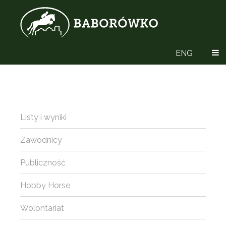
ENG
Listy i wyniki
Zawodnicy
Publiczność
Hobby Horse
Wolontariat