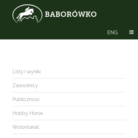
ENG
Listy i wyniki
Zawodnicy
Publiczność
Hobby Horse
Wolontariat