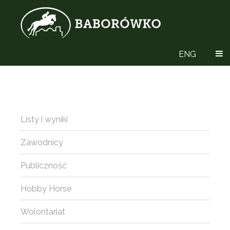
ENG
Listy i wyniki
Zawodnicy
Publiczność
Hobby Horse
Wolontariat