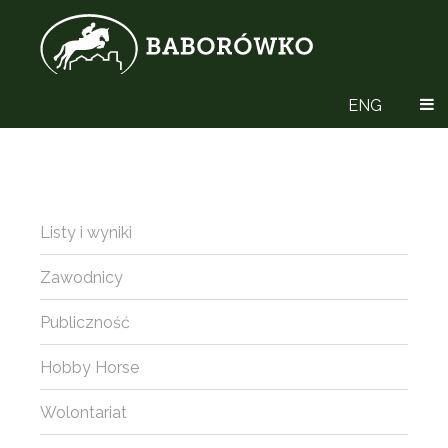
ENG
Listy i wyniki
Zawodnicy
Publiczność
Hobby Horse
Wolontariat