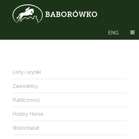
ENG
Listy i wyniki
Zawodnicy
Publiczność
Hobby Horse
Wolontariat