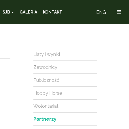
ENG
SJB
GALERIA
KONTAKT
Listy i wyniki
Zawodnicy
Publiczność
Hobby Horse
Wolontariat
Partnerzy