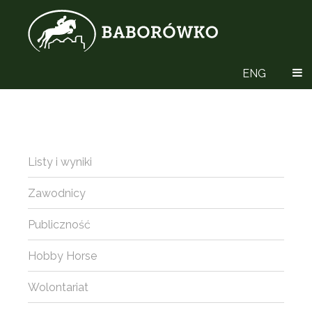
ENG
Listy i wyniki
Zawodnicy
Publiczność
Hobby Horse
Wolontariat