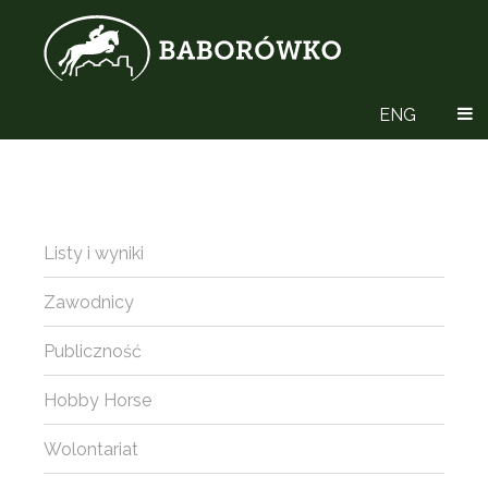
ENG
Listy i wyniki
Zawodnicy
Publiczność
Hobby Horse
Wolontariat