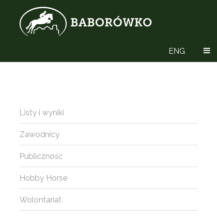
ENG
Listy i wyniki
Zawodnicy
Publiczność
Hobby Horse
Wolontariat