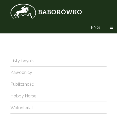
ENG
Listy i wyniki
Zawodnicy
Publiczność
Hobby Horse
Wolontariat