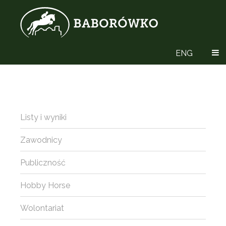
ENG
Listy i wyniki
Zawodnicy
Publiczność
Hobby Horse
Wolontariat