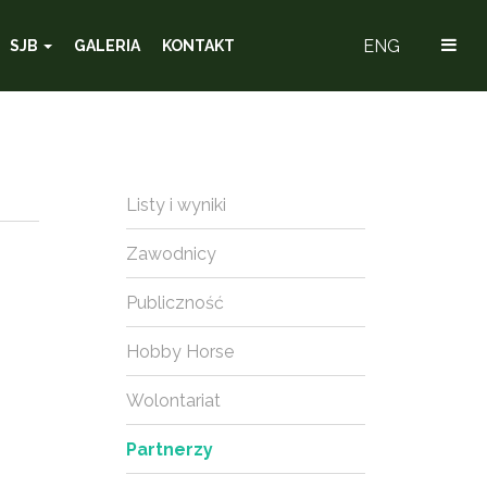
ENG
SJB
GALERIA
KONTAKT
Listy i wyniki
Zawodnicy
Publiczność
Hobby Horse
Wolontariat
Partnerzy