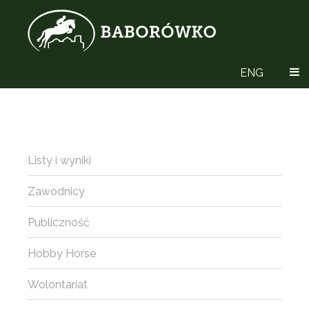
ENG
Listy i wyniki
Zawodnicy
Publiczność
Hobby Horse
Wolontariat