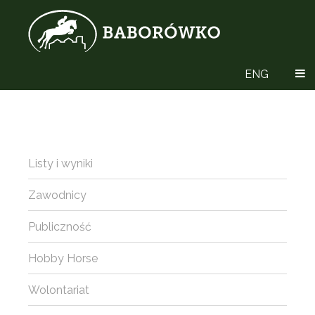
ENG
Listy i wyniki
Zawodnicy
Publiczność
Hobby Horse
Wolontariat