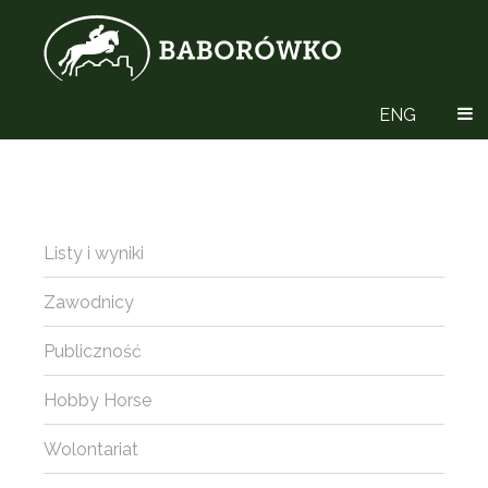
ENG
Listy i wyniki
Zawodnicy
Publiczność
Hobby Horse
Wolontariat