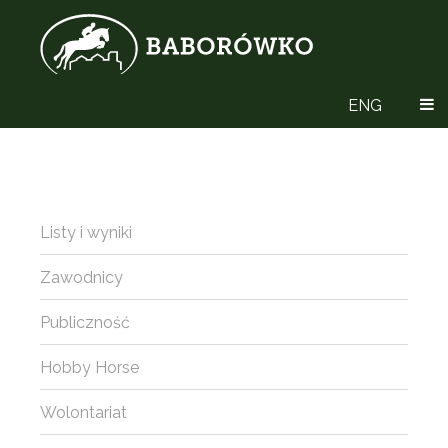
ENG
Listy i wyniki
Zawodnicy
Publiczność
Hobby Horse
Wolontariat