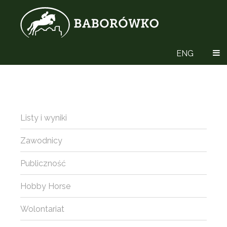
ENG
Listy i wyniki
Zawodnicy
Publiczność
Hobby Horse
Wolontariat