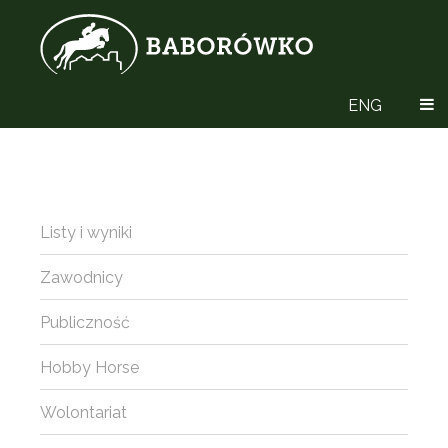
ENG
Listy i wyniki
Zawodnicy
Publiczność
Hobby Horse
Wolontariat