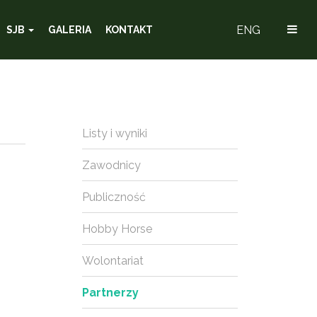
ENG
SJB
GALERIA
KONTAKT
Listy i wyniki
Zawodnicy
Publiczność
Hobby Horse
Wolontariat
Partnerzy