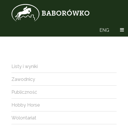
ENG
Listy i wyniki
Zawodnicy
Publiczność
Hobby Horse
Wolontariat