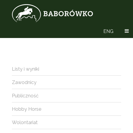
ENG
Listy i wyniki
Zawodnicy
Publiczność
Hobby Horse
Wolontariat