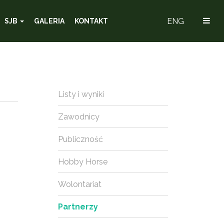
ENG
SJB
GALERIA
KONTAKT
Listy i wyniki
Zawodnicy
Publiczność
Hobby Horse
Wolontariat
Partnerzy