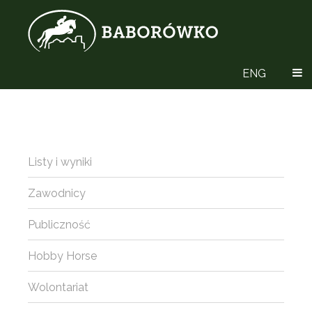
ENG
Listy i wyniki
Zawodnicy
Publiczność
Hobby Horse
Wolontariat