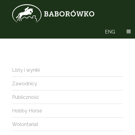
ENG
Listy i wyniki
Zawodnicy
Publiczność
Hobby Horse
Wolontariat