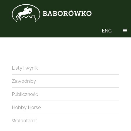
ENG
Listy i wyniki
Zawodnicy
Publiczność
Hobby Horse
Wolontariat