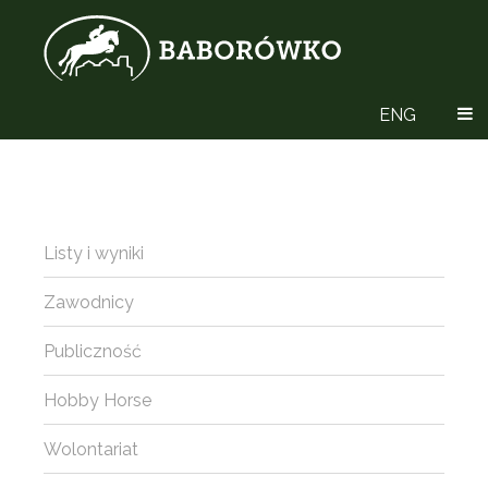
ENG
Listy i wyniki
Zawodnicy
Publiczność
Hobby Horse
Wolontariat