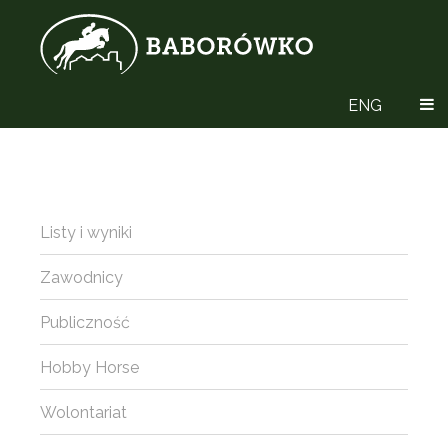
ENG
Listy i wyniki
Zawodnicy
Publiczność
Hobby Horse
Wolontariat