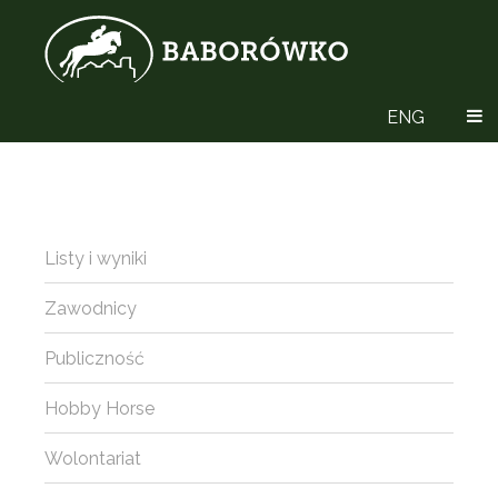
ENG
Listy i wyniki
Zawodnicy
Publiczność
Hobby Horse
Wolontariat