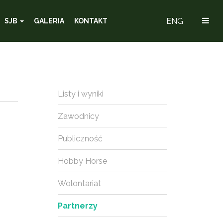
ENG
SJB
GALERIA
KONTAKT
Listy i wyniki
Zawodnicy
Publiczność
Hobby Horse
Wolontariat
Partnerzy