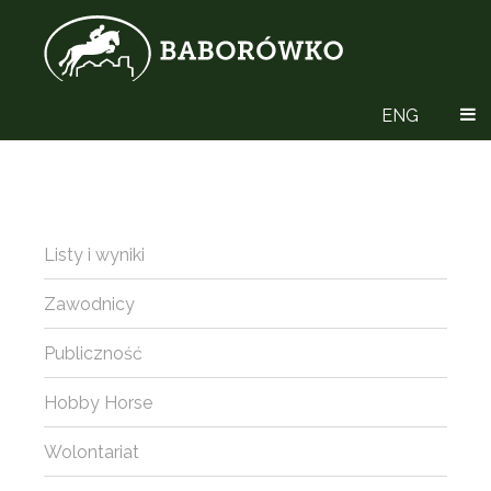
ENG
Listy i wyniki
Zawodnicy
Publiczność
Hobby Horse
Wolontariat